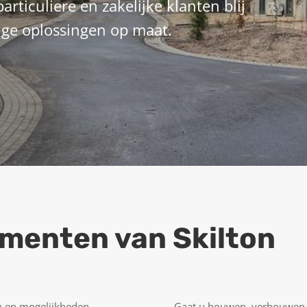
articuliere en zakelijke klanten blij
ge oplossingen op maat.
menten van Skilton
n en mogelijkheden
Gaat u bouwen, verbouwen, 