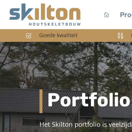
Pro
Goede kwaliteit
Z

Portfolio
Het Skilton portfolio is veelzij