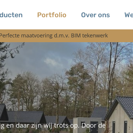
ducten
Portfolio
Over ons
We
Perfecte maatvoering d.m.v. BIM tekenwerk
dig en daar zijn wij trots op. Door de