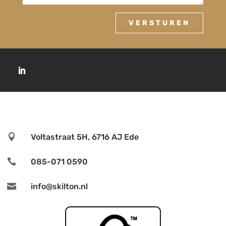
VERSTUREN

Voltastraat 5H, 6716 AJ Ede

085-071 0590

info@skilton.nl