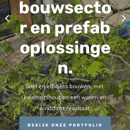
bouwsecto
r en prefab
oplossinge
n.
Snel en efficiënt bouwen, met
kwaliteitshout en een water- en
winddicht resultaat.
BEKIJK ONZE PORTFOLIO